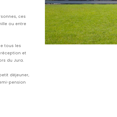
rsonnes, ces
ille ou entre
de tous les
 réception et
ors du Jura.
petit déjeuner,
 demi-pension