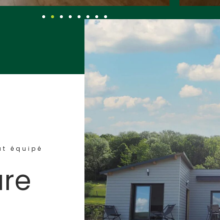
ut équipé
ure